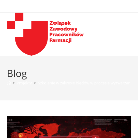
Blog
>
Projekty
>
Szkolenie w zakresie błędów w procesie wytwarzania le