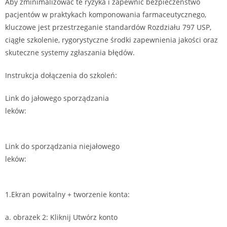
Aby zminimalizować te ryzyka i zapewnić bezpieczeństwo
pacjentów w praktykach komponowania farmaceutycznego,
kluczowe jest przestrzeganie standardów Rozdziału 797 USP,
ciągłe szkolenie, rygorystyczne środki zapewnienia jakości oraz
skuteczne systemy zgłaszania błędów.
Instrukcja dołączenia do szkoleń:
Link do jałowego sporządzania
leków:
https://lms.bcepharma.com/resto/bce/cours/OPTX-EN-S-
H-INI-208/inscription
Link do sporządzania niejałowego
leków:
https://lms.bcepharma.com/resto/bce/cours/OPTX-NS-
NAPRA-FR/inscription
1.Ekran powitalny + tworzenie konta:
a. obrazek 2: Kliknij Utwórz konto