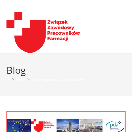
Blog
>
News
>
Spotkanie inauguracyjne ZZPF