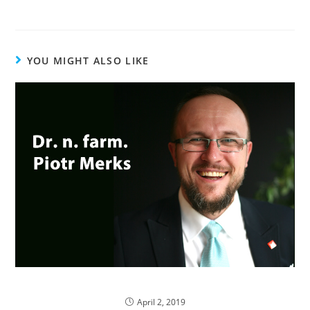
https://goo.gl/forms/JiOuTWcBESbyw6pJ3
YOU MIGHT ALSO LIKE
100 pytań do dr Piotra Merksa
April 2, 2019