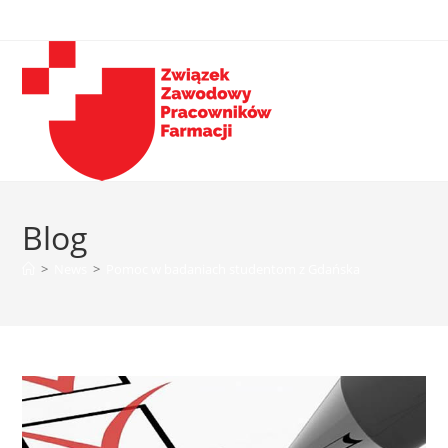
Blog
>
News
>
Pomoc w badaniach studentom z Gdańska