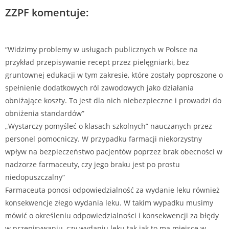
ZZPF komentuje:
“Widzimy problemy w usługach publicznych w Polsce na
przykład przepisywanie recept przez pielęgniarki, bez
gruntownej edukacji w tym zakresie, które zostały poproszone o
spełnienie dodatkowych ról zawodowych jako działania
obniżające koszty. To jest dla nich niebezpieczne i prowadzi do
obniżenia standardów”
„Wystarczy pomyśleć o klasach szkolnych” nauczanych przez
personel pomocniczy. W przypadku farmacji niekorzystny
wpływ na bezpieczeństwo pacjentów poprzez brak obecności w
nadzorze farmaceuty, czy jego braku jest po prostu
niedopuszczalny”
Farmaceuta ponosi odpowiedzialność za wydanie leku również
konsekwencje złego wydania leku. W takim wypadku musimy
mówić o określeniu odpowiedzialności i konsekwencji za błędy
w przepisywaniu, czy wydaniu leku tak jak to ma miejsce w