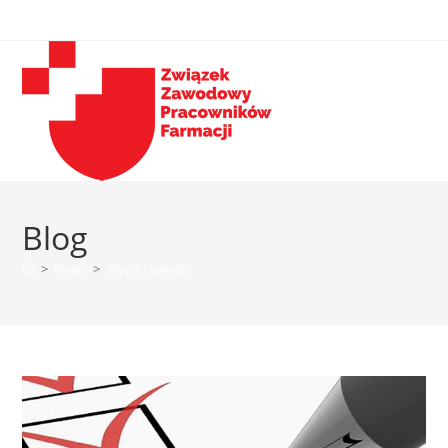
Blog
>
News
>
Wyniki ankiety