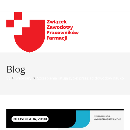
Blog
>
webinary
>
Szczepienia ratują życie: przegląd dowodów naukowych