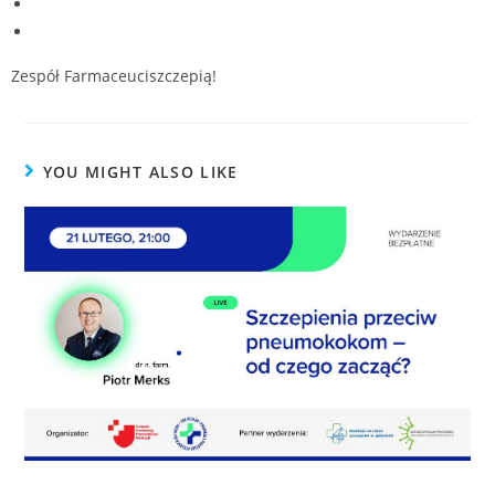
https://www.facebook.com/events/1550946362204062
https://www.facebook.com/events/906142034485124
Zespół Farmaceuciszczepią!
YOU MIGHT ALSO LIKE
Szczepienia przeciw pneumokokom w aptekach