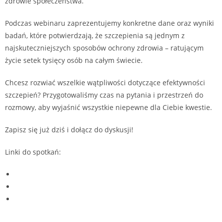
zdrowie społeczeństwa.
Podczas webinaru zaprezentujemy konkretne dane oraz wyniki
badań, które potwierdzają, że szczepienia są jednym z
najskuteczniejszych sposobów ochrony zdrowia – ratującym
życie setek tysięcy osób na całym świecie.
Chcesz rozwiać wszelkie wątpliwości dotyczące efektywności
szczepień? Przygotowaliśmy czas na pytania i przestrzeń do
rozmowy, aby wyjaśnić wszystkie niepewne dla Ciebie kwestie.
Zapisz się już dziś i dołącz do dyskusji!
Linki do spotkań:
https://www.youtube.com/watch?v=_CfU5VkWayA
https://www.facebook.com/events/1226889435210404
https://www.linkedin.com/feed/update/urn:li:activity:726321
3039963807745