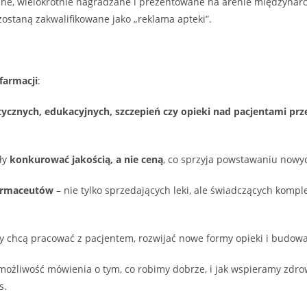
jne, wielokrotnie nagradzane i prezentowane na arenie międzynaro
zostaną zakwalifikowane jako „reklama apteki”.
farmacji
:
ycznych, edukacyjnych, szczepień czy opieki nad pacjentami pr
ły
konkurować jakością, a nie ceną
, co sprzyja powstawaniu nowyc
farmaceutów
– nie tylko sprzedających leki, ale świadczących komp
rzy chcą pracować z pacjentem, rozwijać nowe formy opieki i budo
o możliwość mówienia o tym, co robimy dobrze, i jak wspieramy zd
s.