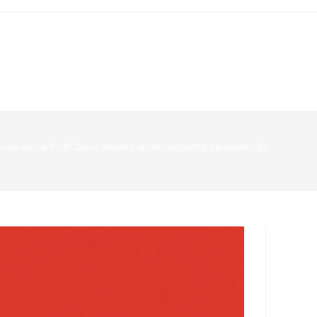
owy wyrok TSUE: Zakaz reklamy aptek niezgodny z prawem UE!