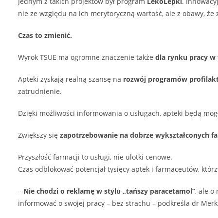
Jednym z takich projektów był program
LekoLepki
. Innowacy
nie ze względu na ich merytoryczną wartość, ale z obawy, że 
Czas to zmienić.
Wyrok TSUE ma ogromne znaczenie także
dla rynku pracy w 
Apteki zyskają realną szansę na
rozwój programów profilakt
zatrudnienie.
Dzięki możliwości informowania o usługach, apteki będą mog
Zwiększy się
zapotrzebowanie na dobrze wykształconych 
Przyszłość farmacji to usługi, nie ulotki cenowe.
Czas odblokować potencjał tysięcy aptek i farmaceutów, któ
–
Nie chodzi o reklamę w stylu „tańszy paracetamol”
, ale 
informować o swojej pracy – bez strachu – podkreśla dr Merk