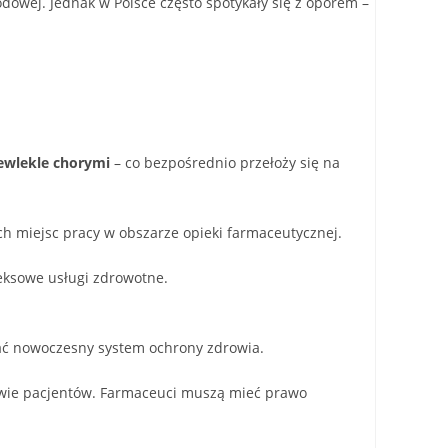
dowej. Jednak w Polsce często spotykały się z oporem –
zewlekle chorymi
– co bezpośrednio przełoży się na
h miejsc pracy w obszarze opieki farmaceutycznej.
leksowe usługi zdrowotne.
wać nowoczesny system ochrony zdrowia.
rowie pacjentów. Farmaceuci muszą mieć prawo