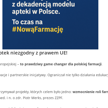
ptek niezgodny z prawem UE!
uropejskiej –
to prawdziwy game changer dla polskiej farmacji
.
acje i partnerskie inicjatywy. Ograniczał nie tylko działania eduka
rzymywał projekty, których celem było jedno:
wzmocnienie roli farm
d. i n. o zdr. Piotr Merks, prezes ZZPF.