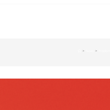
>
News
>
Przełom