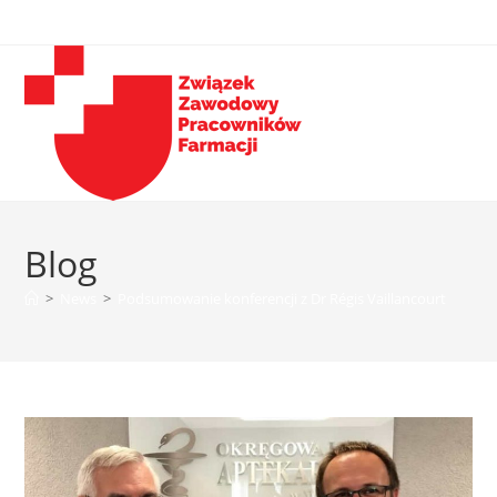
Blog
>
News
>
Podsumowanie konferencji z Dr Régis Vaillancourt