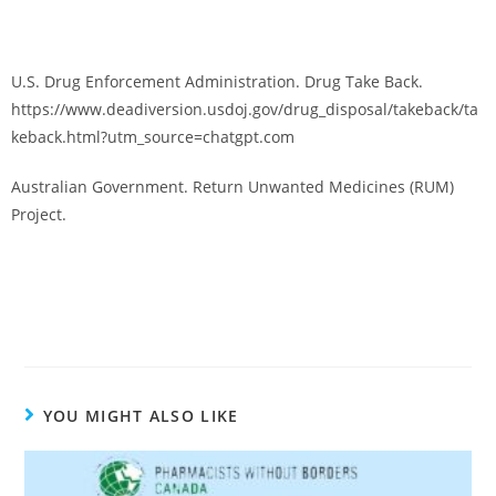
canada/services/safe-disposal-prescription-drugs.html?
utm_source=chatgpt.com
U.S. Drug Enforcement Administration. Drug Take Back.
https://www.deadiversion.usdoj.gov/drug_disposal/takeback/ta
keback.html?utm_source=chatgpt.com
Australian Government. Return Unwanted Medicines (RUM)
Project.
https://www.health.gov.au/our-work/national-return-
and-disposal-of-unwanted-medicines-program-natrum
https://www.researchgate.net/publication/215594523_Unused_
drugs_in_Sweden_measured_by_returns_to_pharmacies
YOU MIGHT ALSO LIKE