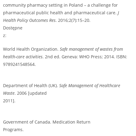
community pharmacy setting in Poland – a challenge for
pharmaceutical public health and pharmaceutical care.
J
Health Policy Outcomes Res
. 2016;2(7):15–20.
Dostępne
z:
https://www.researchgate.net/publication/336676705
World Health Organization.
Safe management of wastes from
health-care activities
. 2nd ed. Geneva: WHO Press; 2014. ISBN:
9789241548564.
https://www.who.int/publications/i/item/97892
41548564
Department of Health (UK).
Safe Management of Healthcare
Waste
. 2006 [updated
2011].
https://www.gov.uk/government/publications/guidance-
on-the-safe-management-of-healthcare-waste
Government of Canada. Medication Return
Programs.
https://www.canada.ca/en/health-