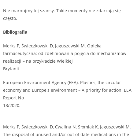
Nie marnujmy tej szansy. Takie momenty nie zdarzają się
często.
Bibliografia
Merks P, Świeczkowski D, Jaguszewski M. Opieka
farmaceutyczna: od zdefiniowania pojęcia do mechanizmów
realizacji – na przykładzie Wielkiej
Brytanii.
https://www.researchgate.net/publication/344269989
European Environment Agency (EEA). Plastics, the circular
economy and Europe′s environment – A priority for action. EEA
Report No
18/2020.
https://www.eea.europa.eu/publications/plastics-the-
circular-economy-and
Merks P, Świeczkowski D, Cwalina N, Słomiak K, Jaguszewski M.
The disposal of unused and/or out of date medications in the