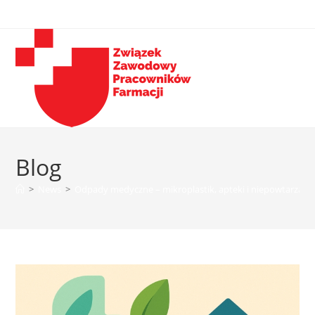
Blog
>
News
>
Odpady medyczne – mikroplastik, apteki i niepowtarzal