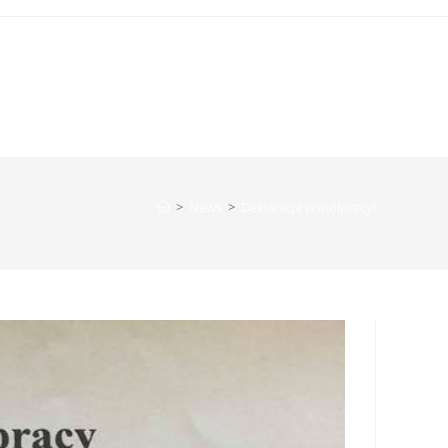
>
News
>
Deklaracja współpracy!