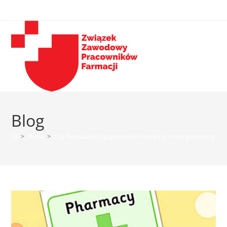
Blog
>
News
>
Czy farmaceuci są gotowi w Polsce na strajk generalny?