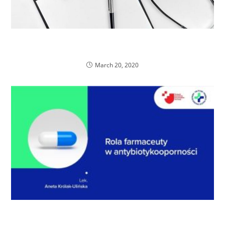
Europejska Agencja Leków EMA a ibuprofen i
COVID – 19
March 20, 2020
Zapraszamy do obejrzenia materiału
szkoleniowego dot. roli farmaceuta w walce z