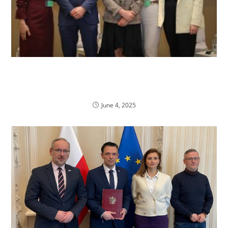
ZZPF na 61 spotkaniu AESGP – głos farmaceutów
obecny w europejskiej debacie o zdrowiu
publicznym
June 4, 2025