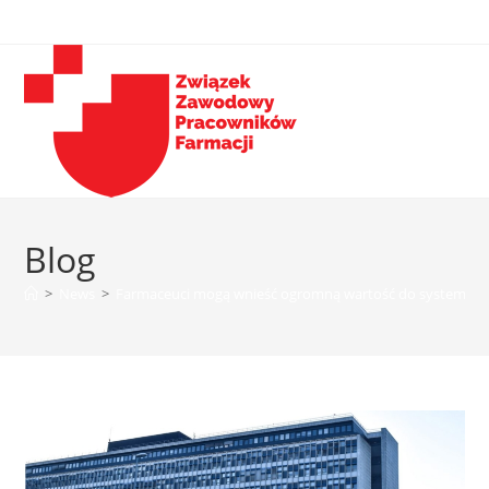
Blog
>
News
>
Farmaceuci mogą wnieść ogromną wartość do systemów 