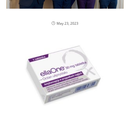
Wywiad z Ewą Krajewską i Pawłem Kulką
May 23, 2023
Tabletka „dzień po” dla nastolatki – do zażycia
przy farmaceucie