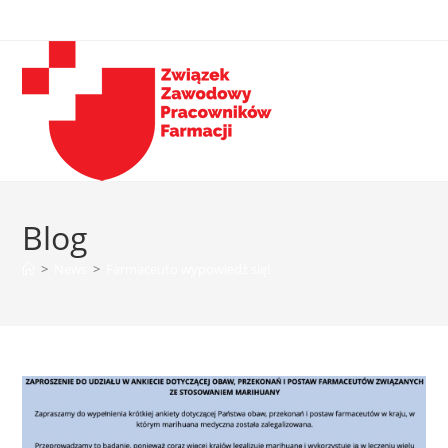
Blog
>
News
>
Farmaceuto wypowiedź się!