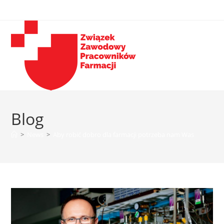
Blog
>
News
>
Aby robić dobro dla farmacji potrzeba nam Was