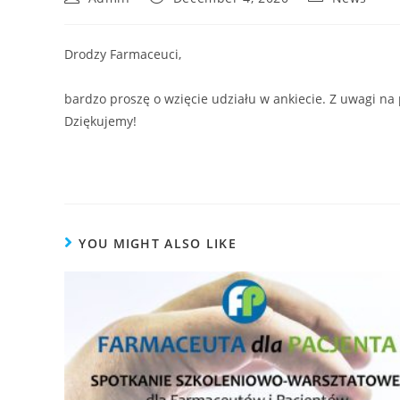
Drodzy Farmaceuci,
bardzo proszę o wzięcie udziału w ankiecie. Z uwagi na
Dziękujemy!
https://forms.gle/MFzPU5es93Mzsub88
YOU MIGHT ALSO LIKE