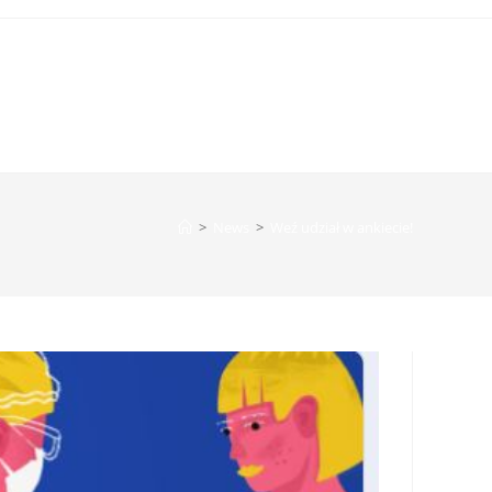
>
News
>
Weź udział w ankiecie!