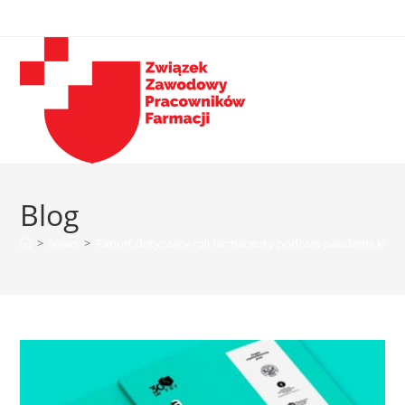
Blog
>
News
>
Raport dotyczący roli farmaceuty podczas pandemii kor