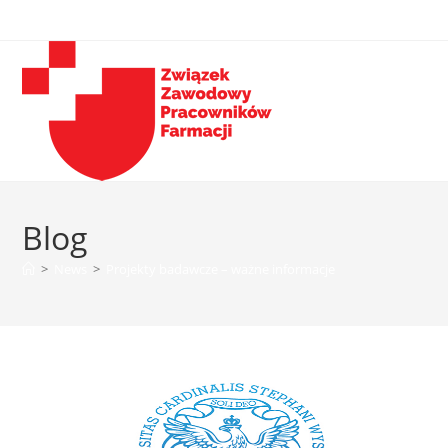
Blog
>
News
>
Projekty badawcze – ważne informacje