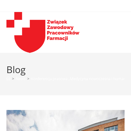
Blog
>
News
>
Konferencja prasowa „Medycyna nowoczesna i humanist